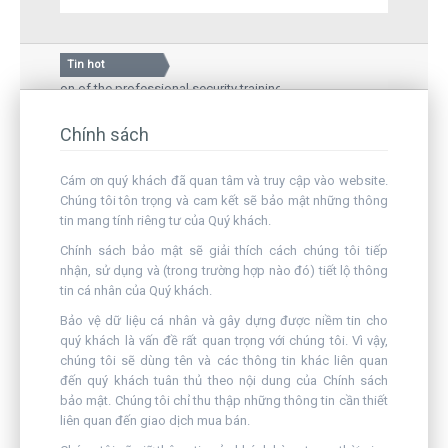
Tin hot
ination of the professional security training course
Silkroad
International Hospital – a medical examination and treatment
Guard st
perts and local people
Chính sách
Inaugura
Cám ơn quý khách đã quan tâm và truy cập vào website.
Chúng tôi tôn trọng và cam kết sẽ bảo mật những thông
tin mang tính riêng tư của Quý khách.
Chính sách bảo mật sẽ giải thích cách chúng tôi tiếp
nhận, sử dụng và (trong trường hợp nào đó) tiết lộ thông
tin cá nhân của Quý khách.
Bảo vệ dữ liệu cá nhân và gây dựng được niềm tin cho
quý khách là vấn đề rất quan trọng với chúng tôi. Vì vậy,
chúng tôi sẽ dùng tên và các thông tin khác liên quan
đến quý khách tuân thủ theo nội dung của Chính sách
bảo mật. Chúng tôi chỉ thu thập những thông tin cần thiết
liên quan đến giao dịch mua bán.