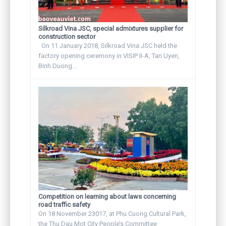
Silkroad Vina JSC, special admixtures supplier for
construction sector
On 11 January 2018, Silkroad Vina JSC held the
factory opening ceremony in VISIP II-A, Tan Uyen,
Binh Duong...
Competition on learning about laws concerning
road traffic safety
On 18 November 23017, at Phu Cuong Cultural Park,
the Thu Dau Mot City People’s Committee